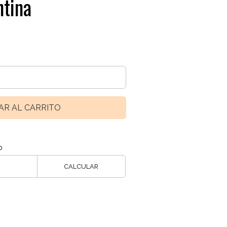
ntina
AR AL CARRITO
o
CALCULAR